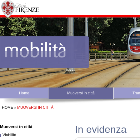
Home
Muoversi in città
Tra
HOME
»
MUOVERSI IN CITTÀ
In evidenza
Muoversi in città
Viabilità